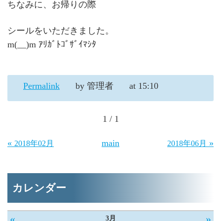
ちなみに、お帰りの際
シールをいただきました。
m(__)m ｱﾘｶﾞﾄｺﾞｻﾞｲﾏｼﾀ
Permalink
by 管理者
at 15:10
1 / 1
«
main
»
2018年02月
2018年06月
カレンダー
«
»
3月